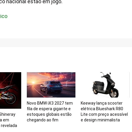
co nacional estão em jogo.
rico
Novo BMW iX3 2027 tem
Keeway lança scooter
fila de espera gigante e
elétrica Blueshark R80
Shineray
estoques globais estão
Lite com preço acessível
da em
chegando ao fim
e design minimalista
 revelada