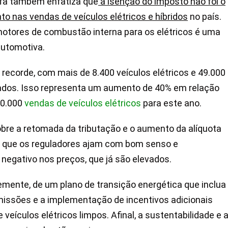
eifa também enfatiza que
a isenção do imposto não foi o
to nas vendas de veículos elétricos e híbridos
no país.
motores de combustão interna para os elétricos é uma
automotiva.
 recorde, com mais de 8.400 veículos elétricos e 49.000
lizados. Isso representa um aumento de 40% em relação
70.000
vendas de veículos elétricos
para este ano.
obre a retomada da tributação e o aumento da alíquota
se que os reguladores ajam com bom senso e
 negativo nos preços, que já são elevados.
temente, de um plano de transição energética que inclua
missões e a implementação de incentivos adicionais
eículos elétricos limpos. Afinal, a sustentabilidade e 