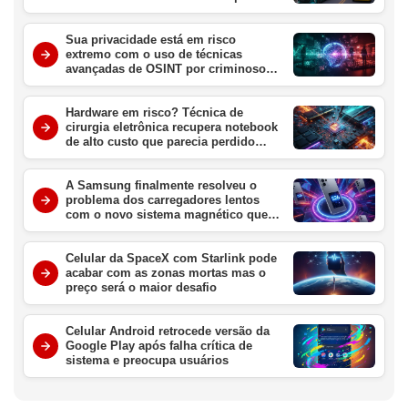
consumidor brasileiro
Sua privacidade está em risco
extremo com o uso de técnicas
avançadas de OSINT por criminosos
digitais no Brasil
Hardware em risco? Técnica de
cirurgia eletrônica recupera notebook
de alto custo que parecia perdido
para sempre
A Samsung finalmente resolveu o
problema dos carregadores lentos
com o novo sistema magnético que
promete revolucionar o Galaxy S26
este ano
Celular da SpaceX com Starlink pode
acabar com as zonas mortas mas o
preço será o maior desafio
Celular Android retrocede versão da
Google Play após falha crítica de
sistema e preocupa usuários