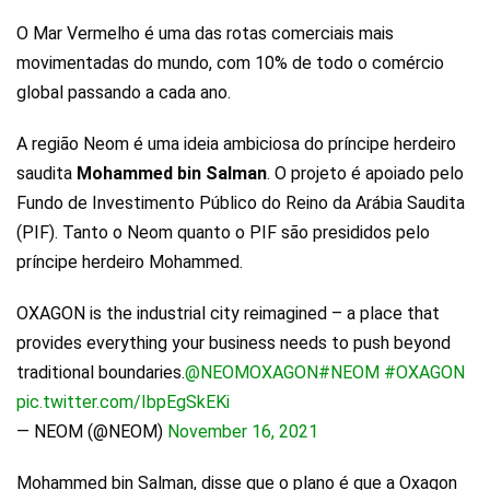
O Mar Vermelho é uma das rotas comerciais mais
movimentadas do mundo, com 10% de todo o comércio
global passando a cada ano.
A região Neom é uma ideia ambiciosa do príncipe herdeiro
saudita
Mohammed bin Salman
. O projeto é apoiado pelo
Fundo de Investimento Público do Reino da Arábia Saudita
(PIF). Tanto o Neom quanto o PIF são presididos pelo
príncipe herdeiro Mohammed.
OXAGON is the industrial city reimagined – a place that
provides everything your business needs to push beyond
traditional boundaries.
@NEOMOXAGON
#NEOM
#OXAGON
pic.twitter.com/IbpEgSkEKi
— NEOM (@NEOM)
November 16, 2021
Mohammed bin Salman, disse que o plano é que a Oxagon