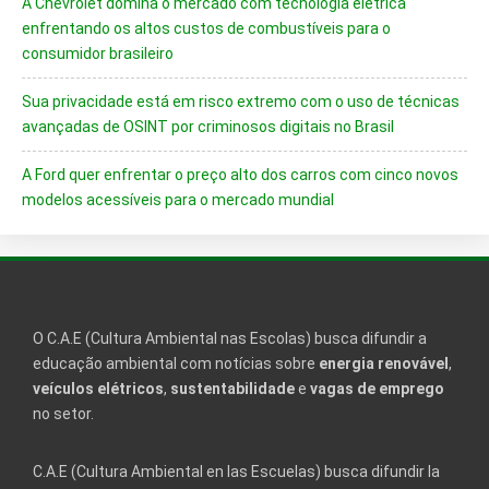
A Chevrolet domina o mercado com tecnologia elétrica
enfrentando os altos custos de combustíveis para o
consumidor brasileiro
Sua privacidade está em risco extremo com o uso de técnicas
avançadas de OSINT por criminosos digitais no Brasil
A Ford quer enfrentar o preço alto dos carros com cinco novos
modelos acessíveis para o mercado mundial
O C.A.E (Cultura Ambiental nas Escolas) busca difundir a
educação ambiental com notícias sobre
energia renovável
,
veículos elétricos
,
sustentabilidade
e
vagas de emprego
no setor.
C.A.E (Cultura Ambiental en las Escuelas) busca difundir la