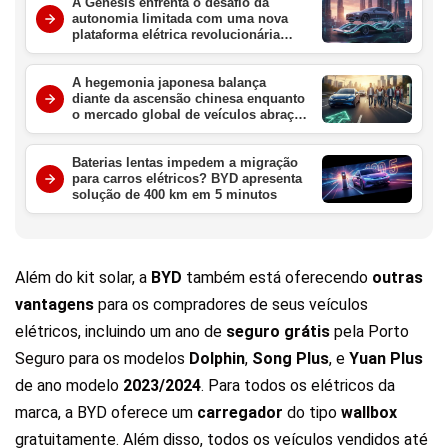
A Genesis enfrenta o desafio da
autonomia limitada com uma nova
plataforma elétrica revolucionária
para redefinir o luxo em 2027
A hegemonia japonesa balança
diante da ascensão chinesa enquanto
o mercado global de veículos abraça
a era elétrica definitiva
Baterias lentas impedem a migração
para carros elétricos? BYD apresenta
solução de 400 km em 5 minutos
Além do kit solar, a
BYD
também está oferecendo
outras
vantagens
para os compradores de seus veículos
elétricos, incluindo um ano de
seguro grátis
pela Porto
Seguro para os modelos
Dolphin
,
Song
Plus
, e
Yuan
Plus
de ano modelo
2023/2024
. Para todos os elétricos da
marca, a BYD oferece um
carregador
do tipo
wallbox
gratuitamente. Além disso, todos os veículos vendidos até