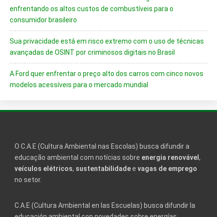
enfrentando os altos custos de combustíveis para o
consumidor brasileiro
Sua privacidade está em risco extremo com o uso de técnicas
avançadas de OSINT por criminosos digitais no Brasil
A Ford quer enfrentar o preço alto dos carros com cinco novos
modelos acessíveis para o mercado mundial
O C.A.E (Cultura Ambiental nas Escolas) busca difundir a
educação ambiental com notícias sobre
energia renovável
,
veículos elétricos
,
sustentabilidade
e
vagas de emprego
no setor.
C.A.E (Cultura Ambiental en las Escuelas) busca difundir la
educación ambiental con novedades sobre energías