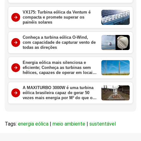
decoração
VX175: Turbina eólica da Ventum é
compacta e promete superar os
painéis solares
Conheça a turbina eólica O-Wind,
com capacidade de capturar vento de
todas as direções
Energia eólica mais silenciosa e
eficiente; Conheça as turbinas sem
hélices, capazes de operar em locais
com menor geração de vento
A MAXITURBO 3000W é uma turbina
eólica brasileira capaz de gerar 50
vezes mais energia por M² do que os
geradores solares
Tags:
energia eólica
|
meio ambiente
|
sustentável