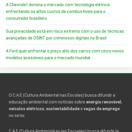
A Chevrolet domina o mercado com tecnologia elétrica
enfrentando os altos custos de combustíveis para o
consumidor brasileiro
Sua privacidade está em risco extremo com o uso de técnicas
avançadas de OSINT por criminosos digitais no Brasil
A Ford quer enfrentar o preço alto dos carros com cinco novos
modelos acessíveis para o mercado mundial
O C.A.E (Cultura Ambiental nas Escolas) busca difundir a
educação ambiental com notícias sobre
energia renovável
,
veículos elétricos
,
sustentabilidade
e
vagas de emprego
no setor.
C.A.E (Cultura Ambiental en las Escuelas) busca difundir la