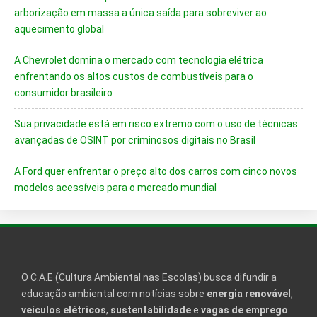
arborização em massa a única saída para sobreviver ao
aquecimento global
A Chevrolet domina o mercado com tecnologia elétrica
enfrentando os altos custos de combustíveis para o
consumidor brasileiro
Sua privacidade está em risco extremo com o uso de técnicas
avançadas de OSINT por criminosos digitais no Brasil
A Ford quer enfrentar o preço alto dos carros com cinco novos
modelos acessíveis para o mercado mundial
O C.A.E (Cultura Ambiental nas Escolas) busca difundir a
educação ambiental com notícias sobre
energia renovável
,
veículos elétricos
,
sustentabilidade
e
vagas de emprego