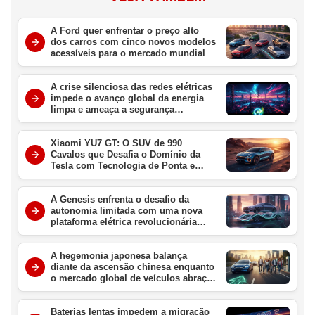
A Ford quer enfrentar o preço alto
dos carros com cinco novos modelos
acessíveis para o mercado mundial
A crise silenciosa das redes elétricas
impede o avanço global da energia
limpa e ameaça a segurança
energética
Xiaomi YU7 GT: O SUV de 990
Cavalos que Desafia o Domínio da
Tesla com Tecnologia de Ponta e
Velocidade Extrema
A Genesis enfrenta o desafio da
autonomia limitada com uma nova
plataforma elétrica revolucionária
para redefinir o luxo em 2027
A hegemonia japonesa balança
diante da ascensão chinesa enquanto
o mercado global de veículos abraça
a era elétrica definitiva
Baterias lentas impedem a migração