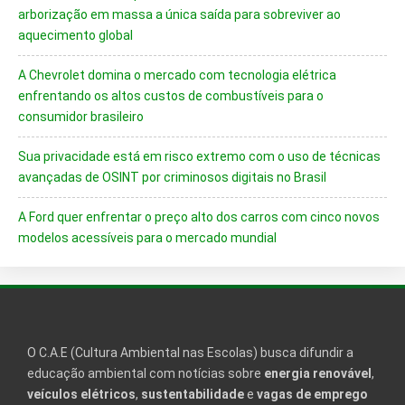
arborização em massa a única saída para sobreviver ao
aquecimento global
A Chevrolet domina o mercado com tecnologia elétrica
enfrentando os altos custos de combustíveis para o
consumidor brasileiro
Sua privacidade está em risco extremo com o uso de técnicas
avançadas de OSINT por criminosos digitais no Brasil
A Ford quer enfrentar o preço alto dos carros com cinco novos
modelos acessíveis para o mercado mundial
O C.A.E (Cultura Ambiental nas Escolas) busca difundir a
educação ambiental com notícias sobre
energia renovável
,
veículos elétricos
,
sustentabilidade
e
vagas de emprego