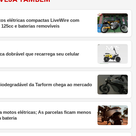
os elétricas compactas LiveWire com
125cc e baterias removíveis
ca dobrável que recarrega seu celular
 biodegradável da Tarform chega ao mercado
a motos elétricas; As parcelas ficam menos
 bateria