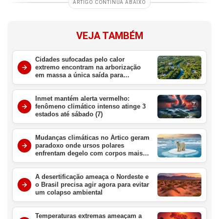
ARTIGO CONTINUA ABAIXO
VEJA TAMBÉM
Cidades sufocadas pelo calor
extremo encontram na arborização
em massa a única saída para
sobreviver ao aquecimento global
Inmet mantém alerta vermelho:
fenômeno climático intenso atinge 3
estados até sábado (7)
Mudanças climáticas no Ártico geram
paradoxo onde ursos polares
enfrentam degelo com corpos mais
gordos e saudáveis
A desertificação ameaça o Nordeste e
o Brasil precisa agir agora para evitar
um colapso ambiental
Temperaturas extremas ameaçam a