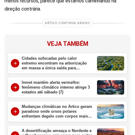
menos recursos, parece que estamos caminhando na
direção contrária.
ARTIGO CONTINUA ABAIXO
VEJA TAMBÉM
Cidades sufocadas pelo calor
extremo encontram na arborização
em massa a única saída para
sobreviver ao aquecimento global
Inmet mantém alerta vermelho:
fenômeno climático intenso atinge 3
estados até sábado (7)
Mudanças climáticas no Ártico geram
paradoxo onde ursos polares
enfrentam degelo com corpos mais
gordos e saudáveis
A desertificação ameaça o Nordeste e