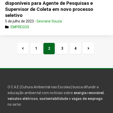
disponíveis para Agente de Pesquisas e
Supervisor de Coleta em novo processo
seletivo
5 de julho de 2023 -
Geovane Souza
EMPREGOS
1
2
3
4
Página
Próxima
anterior
página
O C.A.E (Cultura Ambiental nas Escolas) busca difundir a
educação ambiental com notícias sobre
energia renovável
,
veículos elétricos
,
sustentabilidade
e
vagas de emprego
no setor.