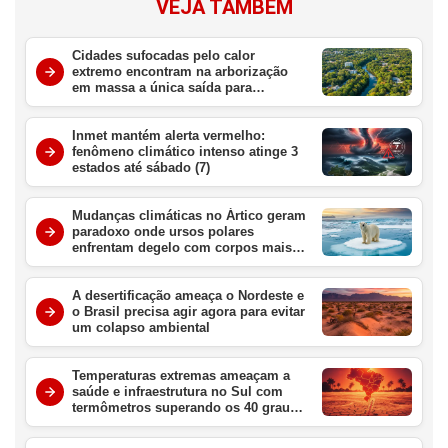
VEJA TAMBÉM
Cidades sufocadas pelo calor
extremo encontram na arborização
em massa a única saída para
sobreviver ao aquecimento global
Inmet mantém alerta vermelho:
fenômeno climático intenso atinge 3
estados até sábado (7)
Mudanças climáticas no Ártico geram
paradoxo onde ursos polares
enfrentam degelo com corpos mais
gordos e saudáveis
A desertificação ameaça o Nordeste e
o Brasil precisa agir agora para evitar
um colapso ambiental
Temperaturas extremas ameaçam a
saúde e infraestrutura no Sul com
termômetros superando os 40 graus
nesta semana