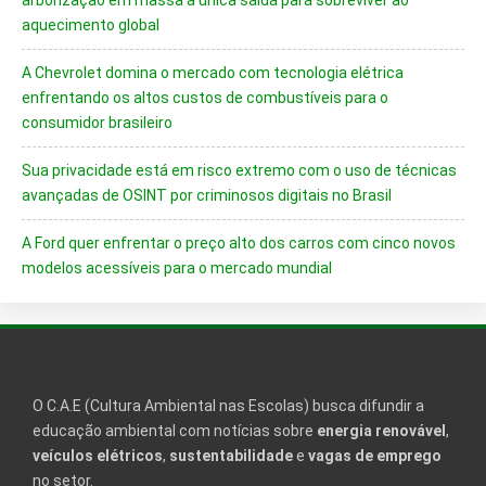
arborização em massa a única saída para sobreviver ao
aquecimento global
A Chevrolet domina o mercado com tecnologia elétrica
enfrentando os altos custos de combustíveis para o
consumidor brasileiro
Sua privacidade está em risco extremo com o uso de técnicas
avançadas de OSINT por criminosos digitais no Brasil
A Ford quer enfrentar o preço alto dos carros com cinco novos
modelos acessíveis para o mercado mundial
O C.A.E (Cultura Ambiental nas Escolas) busca difundir a
educação ambiental com notícias sobre
energia renovável
,
veículos elétricos
,
sustentabilidade
e
vagas de emprego
no setor.