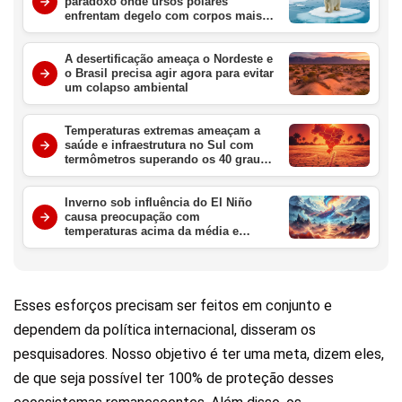
paradoxo onde ursos polares
enfrentam degelo com corpos mais
gordos e saudáveis
A desertificação ameaça o Nordeste e
o Brasil precisa agir agora para evitar
um colapso ambiental
Temperaturas extremas ameaçam a
saúde e infraestrutura no Sul com
termômetros superando os 40 graus
nesta semana
Inverno sob influência do El Niño
causa preocupação com
temperaturas acima da média e
chuvas intensas no Brasil
Esses esforços precisam ser feitos em conjunto e
dependem da política internacional, disseram os
pesquisadores. Nosso objetivo é ter uma meta, dizem eles,
de que seja possível ter 100% de proteção desses