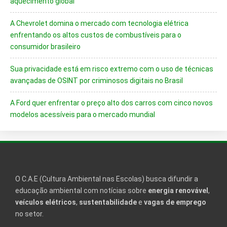
aquecimento global
A Chevrolet domina o mercado com tecnologia elétrica
enfrentando os altos custos de combustíveis para o
consumidor brasileiro
Sua privacidade está em risco extremo com o uso de técnicas
avançadas de OSINT por criminosos digitais no Brasil
A Ford quer enfrentar o preço alto dos carros com cinco novos
modelos acessíveis para o mercado mundial
O C.A.E (Cultura Ambiental nas Escolas) busca difundir a
educação ambiental com notícias sobre
energia renovável
,
veículos elétricos
,
sustentabilidade
e
vagas de emprego
no setor.