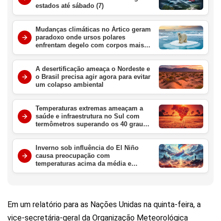
estados até sábado (7)
Mudanças climáticas no Ártico geram
paradoxo onde ursos polares
enfrentam degelo com corpos mais
gordos e saudáveis
A desertificação ameaça o Nordeste e
o Brasil precisa agir agora para evitar
um colapso ambiental
Temperaturas extremas ameaçam a
saúde e infraestrutura no Sul com
termômetros superando os 40 graus
nesta semana
Inverno sob influência do El Niño
causa preocupação com
temperaturas acima da média e
chuvas intensas no Brasil
Em um relatório para as Nações Unidas na quinta-feira, a
vice-secretária-geral da Organização Meteorológica