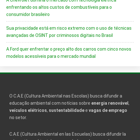
A Chevrolet domina o mercado com tecnologia elétrica
enfrentando os altos custos de combustíveis para o
consumidor brasileiro
Sua privacidade está em risco extremo com o uso de técnicas
avançadas de OSINT por criminosos digitais no Brasil
A Ford quer enfrentar o preço alto dos carros com cinco novos
modelos acessíveis para o mercado mundial
O C.A.E (Cultura Ambiental nas Escolas) busca difundir a
educação ambiental com notícias sobre
energia renovável
,
veículos elétricos
,
sustentabilidade
e
vagas de emprego
no setor.
C.A.E (Cultura Ambiental en las Escuelas) busca difundir la