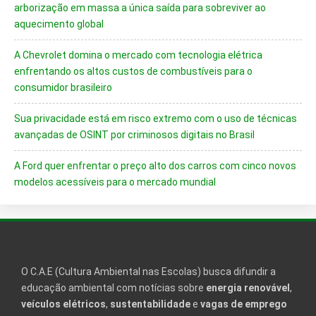
arborização em massa a única saída para sobreviver ao
aquecimento global
A Chevrolet domina o mercado com tecnologia elétrica
enfrentando os altos custos de combustíveis para o
consumidor brasileiro
Sua privacidade está em risco extremo com o uso de técnicas
avançadas de OSINT por criminosos digitais no Brasil
A Ford quer enfrentar o preço alto dos carros com cinco novos
modelos acessíveis para o mercado mundial
O C.A.E (Cultura Ambiental nas Escolas) busca difundir a
educação ambiental com notícias sobre
energia renovável
,
veículos elétricos
,
sustentabilidade
e
vagas de emprego