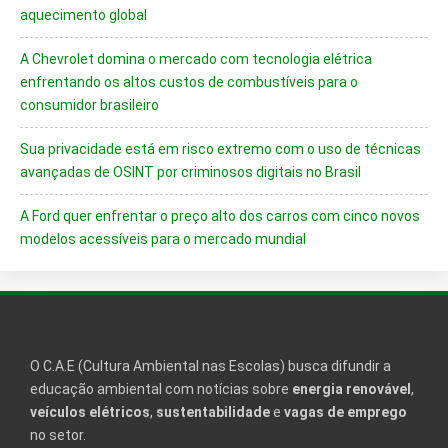
aquecimento global
A Chevrolet domina o mercado com tecnologia elétrica
enfrentando os altos custos de combustíveis para o
consumidor brasileiro
Sua privacidade está em risco extremo com o uso de técnicas
avançadas de OSINT por criminosos digitais no Brasil
A Ford quer enfrentar o preço alto dos carros com cinco novos
modelos acessíveis para o mercado mundial
O C.A.E (Cultura Ambiental nas Escolas) busca difundir a
educação ambiental com notícias sobre
energia renovável
,
veículos elétricos
,
sustentabilidade
e
vagas de emprego
no setor.