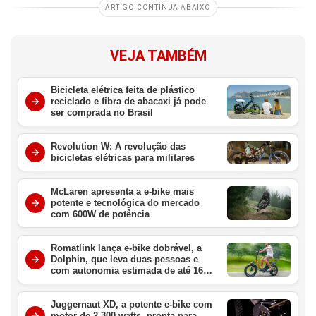
ARTIGO CONTINUA ABAIXO
VEJA TAMBÉM
Bicicleta elétrica feita de plástico
reciclado e fibra de abacaxi já pode
ser comprada no Brasil
Revolution W: A revolução das
bicicletas elétricas para militares
McLaren apresenta a e-bike mais
potente e tecnológica do mercado
com 600W de potência
Romatlink lança e-bike dobrável, a
Dolphin, que leva duas pessoas e
com autonomia estimada de até 161
km por carga
Juggernaut XD, a potente e-bike com
motor de 2.300 watts, pronta para