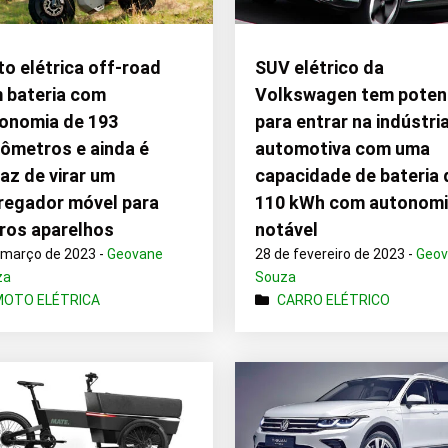
o elétrica off-road
SUV elétrico da
 bateria com
Volkswagen tem poten
onomia de 193
para entrar na indústri
lômetros e ainda é
automotiva com uma
az de virar um
capacidade de bateria 
regador móvel para
110 kWh com autonom
ros aparelhos
notável
 março de 2023 -
Geovane
28 de fevereiro de 2023 -
Geo
za
Souza
MOTO ELÉTRICA
CARRO ELÉTRICO