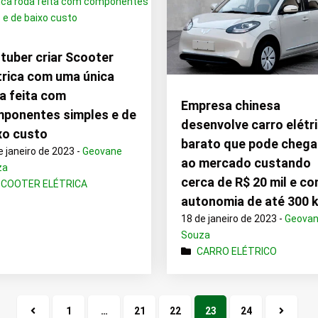
tuber criar Scooter
trica com uma única
a feita com
Empresa chinesa
ponentes simples e de
desenvolve carro elétr
xo custo
barato que pode chega
e janeiro de 2023 -
Geovane
ao mercado custando
za
cerca de R$ 20 mil e c
SCOOTER ELÉTRICA
autonomia de até 300 
18 de janeiro de 2023 -
Geova
Souza
CARRO ELÉTRICO
1
…
21
22
23
24
Página
Próxim