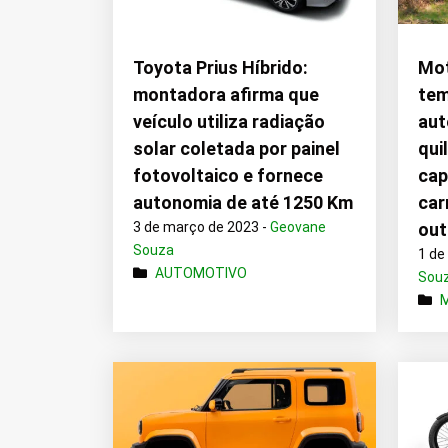
Toyota Prius Híbrido:
Mot
montadora afirma que
tem
veículo utiliza radiação
aut
solar coletada por painel
qui
fotovoltaico e fornece
cap
autonomia de até 1250 Km
car
3 de março de 2023 -
Geovane
out
Souza
1 de
AUTOMOTIVO
Sou