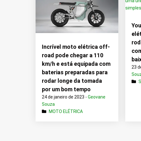
You
elé
rod
Incrível moto elétrica off-
com
road pode chegar a 110
bai
km/h e está equipada com
23 d
baterias preparadas para
Sou
rodar longe da tomada
por um bom tempo
24 de janeiro de 2023 -
Geovane
Souza
MOTO ELÉTRICA