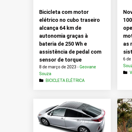
Bicicleta com motor
Nov
elétrico no cubo traseiro
100
alcança 64 km de
ope
autonomia graças à
mot
bateria de 250 Wh e
as 
assistência de pedal com
sis
sensor de torque
6 de
Sou
8 de março de 2023 -
Geovane
Souza
BICICLETA ELÉTRICA