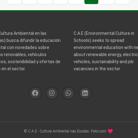
anterior
página
Cultura Ambiental en las
C.A.E (Environmental Culture in
s) busca difundir la educación
Schools) seeks to spread
tal con novedades sobre
environmental education with 
s renovables, vehículos
about renewable energy, electric
cos, sostenibilidad y ofertas de
vehicles, sustainability and job
en el sector.
vacancies in the sector.
© C.A.E - Cultura Ambiental nas Escolas. Feito com