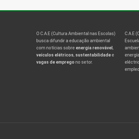
O C.A.E (Cultura Ambiental nas Escolas)
C.A.E (
busca difundir a educação ambiental
Escuela
com notícias sobre
energia renovável
,
ambien
veículos elétricos
,
sustentabilidade
e
energía
vagas de emprego
no setor.
eléctri
empleo 