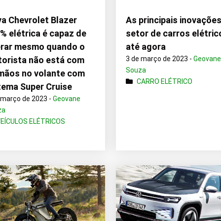
a Chevrolet Blazer
As principais inovaçõe
% elétrica é capaz de
setor de carros elétric
rar mesmo quando o
até agora
orista não está com
3 de março de 2023 -
Geovan
Souza
mãos no volante com
CARRO ELÉTRICO
tema Super Cruise
 março de 2023 -
Geovane
za
VEÍCULOS ELÉTRICOS