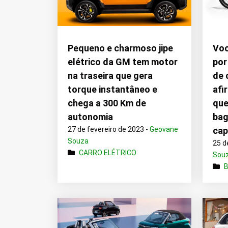
Pequeno e charmoso jipe
Voc
elétrico da GM tem motor
por
na traseira que gera
de 
torque instantâneo e
afi
chega a 300 Km de
que
autonomia
bag
27 de fevereiro de 2023 -
Geovane
cap
Souza
25 d
CARRO ELÉTRICO
Sou
B