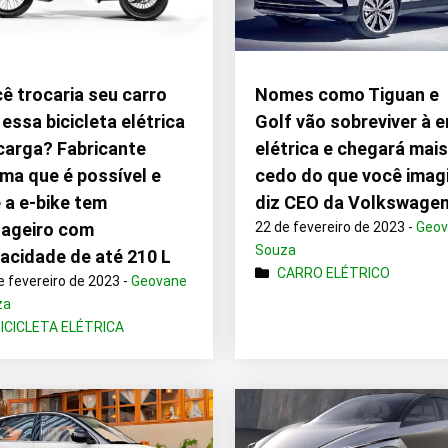
ê trocaria seu carro
Nomes como Tiguan e
 essa bicicleta elétrica
Golf vão sobreviver à e
carga? Fabricante
elétrica e chegará mai
rma que é possível e
cedo do que você imag
 a e-bike tem
diz CEO da Volkswage
ageiro com
22 de fevereiro de 2023 -
Geo
Souza
acidade de até 210 L
CARRO ELÉTRICO
e fevereiro de 2023 -
Geovane
za
ICICLETA ELÉTRICA